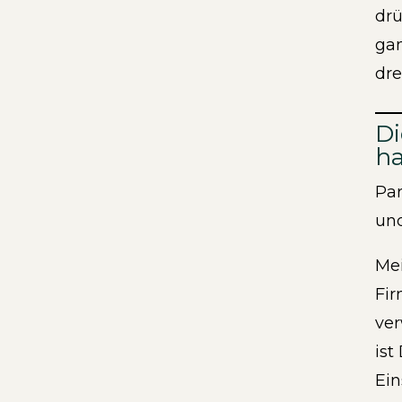
drü
gan
dre
Di
h
Par
und
Mei
Fir
ver
ist
Ein