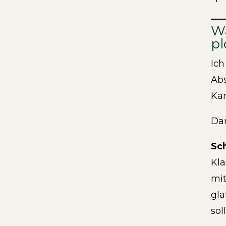
Wa
pl
Ich
Abs
Kan
Dan
Sc
Kla
mit
gla
sol