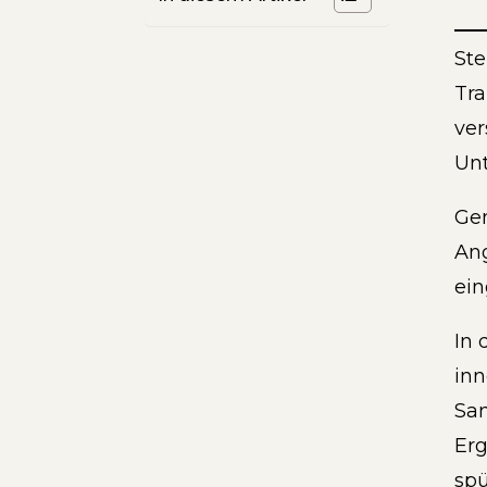
Ste
Tra
ver
Un
Gen
Ang
ein
In 
inn
San
Erg
spü