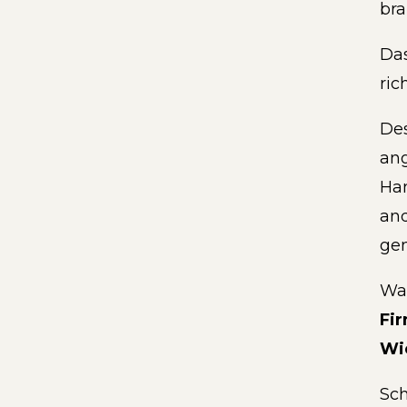
bra
Das
ric
Des
ang
Han
and
gem
Was
Fi
Wie
Sch