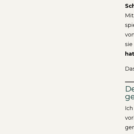
Sc
Mit
spi
von
sie
hat
Das
De
g
Ich
vor
gen